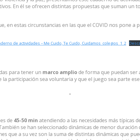
tivos. En él se ofrecen distintas propuestas que suman un t
e, en estas circunstancias en las que el COVID nos pone a 
derno de actividades – Me Cuido, Te Cuido, Cuidamos_colegios_1_2
Desc
adas para tener un
marco amplio
de forma que puedan ser a
 participación sea voluntaria y que el juego sea parte esenc
nes de
45-50 min
atendiendo a las necesidades más típicas de
También se han seleccionado dinámicas de menor duración q
ones que a su vez son la suma de distintas dinámicas que p