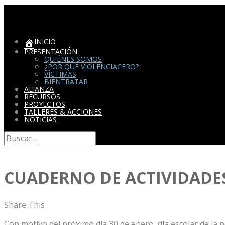
Violenciacero.org
El cambio empieza en mí
INICIO
PRESENTACIÓN
QUIÉNES SOMOS
¿POR QUÉ VIOLENCIACERO?
VÍCTIMAS
BIENTRATAR
ALIANZA
RECURSOS
PROYECTOS
TALLERES & ACCIONES
NOTICIAS
CUADERNO DE ACTIVIDADE
Share This
Con motivo del próximo día 30 de enero, día escolar de la n