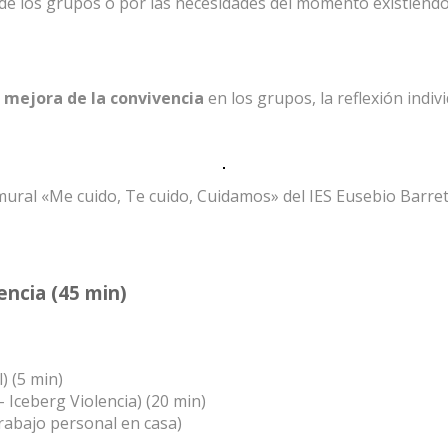
s de los grupos o por las necesidades del momento existiendo
a
mejora de la convivencia
en los grupos, la reflexión indi
ural «Me cuido, Te cuido, Cuidamos» del IES Eusebio Barre
encia (45 min)
) (5 min)
 Iceberg Violencia) (20 min)
trabajo personal en casa)